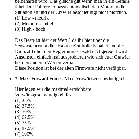
beibehalten wird. Das gleiche gilt wenn man in ein Gefälle
fährt. Der Fahrregler passt automatisch den Motor an die
Situation an und der Crawler beschleunigt nicht plötzlich.
(1) Low - niedrig
(2) Medium - mittel
(3) High - hoch
Das Beste ist hier der
Wert 3
da ihr hier über die
Sensorsteuerung die absolute Kontrolle behaltet und die
Drehzahl über den Regler immer exakt nachgeregelt wird.
Ansonsten einfach mal ausprobieren wie sich euer Crawler
bei den anderen Werten verhält.
Diese Position ist bei der alten Firmware
nicht
verfügbar.
3. Max. Forward Force - Max. Vorwärtsgeschwindigkeit
Hier legen wir die maximal erreichbare
Vorwärtsgeschwindigkeit fest.
(1) 25%
(2) 37,5%
(3) 50%
(4) 62,5%
(5) 75%
(6) 87,5%
(7) 100%