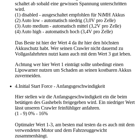
schaltet ab sobald eine gewissen Spannung unterschritten
wird.
(1) disabled - ausgeschaltet empfohlen für NiMH Akkus
(2) Auto low - automatisch niedrig (3,0V pro Zelle)
(3) Auto medium - automatisch mittel (3,2V pro Zelle)
(4) Auto high - automatisch hoch (3,4V pro Zelle)
Das Beste ist hier der
Wert 4
da ihr hier den höchsten
Akkuschutz habt. Wer seinen Crawler nicht dauernd zu
Vollgasfahrhrten nutzt kann auch mit dem Wert 3 gut leben.
Achtung
wer hier Wert 1 einträgt sollte unbedingt einen
Lipowarner nutzen um Schaden an seinen kostbaren Akkus
zuvermeiden.
4.Initial Start Force - Anfangsgeschwindigkeit
Hier stellen wir die Anfangsgeschwindigkeit ein die beim
betätigen des Gashebels freigegeben wird. Ein niedriger Wert
lässt unseren Crawler feinfühliger anfahren.
(1 - 9) 0% - 16%
Optimaler
Wert 1-3
, am besten mal testen da es auch mit dem
verwendeten Motor und dem Fahrzeuggewicht
zusammenhängt.