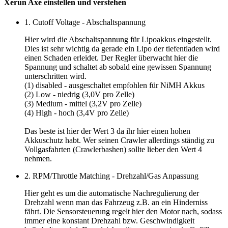
Xerun Axe einstellen und verstehen
1. Cutoff Voltage - Abschaltspannung
Hier wird die Abschaltspannung für Lipoakkus eingestellt.
Dies ist sehr wichtig da gerade ein Lipo der tiefentladen wird
einen Schaden erleidet. Der Regler überwacht hier die
Spannung und schaltet ab sobald eine gewissen Spannung
unterschritten wird.
(1) disabled - ausgeschaltet empfohlen für NiMH Akkus
(2) Low - niedrig (3,0V pro Zelle)
(3) Medium - mittel (3,2V pro Zelle)
(4) High - hoch (3,4V pro Zelle)
Das beste ist hier der
Wert 3
da ihr hier einen hohen
Akkuschutz habt. Wer seinen Crawler allerdings ständig zu
Vollgasfahrten (Crawlerbashen) sollte lieber den Wert 4
nehmen.
2. RPM/Throttle Matching - Drehzahl/Gas Anpassung
Hier geht es um die automatische Nachregulierung der
Drehzahl wenn man das Fahrzeug z.B. an ein Hinderniss
fährt. Die Sensorsteuerung regelt hier den Motor nach, sodass
immer eine konstant Drehzahl bzw. Geschwindigkeit