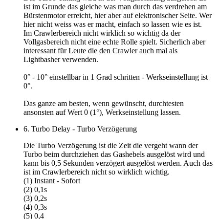
ist im Grunde das gleiche was man durch das verdrehen am
Bürstenmotor erreicht, hier aber auf elektronischer Seite. Wer
hier nicht weiss was er macht, einfach so lassen wie es ist.
Im Crawlerbereich nicht wirklich so wichtig da der
Vollgasbereich nicht eine echte Rolle spielt. Sicherlich aber
interessant für Leute die den Crawler auch mal als
Lightbasher verwenden.
0° - 10° einstellbar in 1 Grad schritten - Werkseinstellung ist
0°.
Das ganze am besten, wenn gewünscht, durchtesten
ansonsten auf
Wert 0 (1°)
, Werkseinstellung lassen.
6. Turbo Delay - Turbo Verzögerung
Die Turbo Verzögerung ist die Zeit die vergeht wann der
Turbo beim durchziehen das Gashebels ausgelöst wird und
kann bis 0,5 Sekunden verzögert ausgelöst werden. Auch das
ist im Crawlerbereich nicht so wirklich wichtig.
(1) Instant - Sofort
(2) 0,1s
(3) 0,2s
(4) 0,3s
(5) 0,4