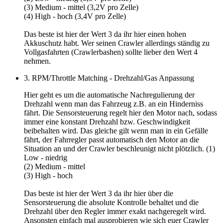
(3) Medium - mittel (3,2V pro Zelle)
(4) High - hoch (3,4V pro Zelle)
Das beste ist hier der
Wert 3
da ihr hier einen hohen
Akkuschutz habt. Wer seinen Crawler allerdings ständig zu
Vollgasfahrten (Crawlerbashen) sollte lieber den Wert 4
nehmen.
3. RPM/Throttle Matching - Drehzahl/Gas Anpassung
Hier geht es um die automatische Nachregulierung der
Drehzahl wenn man das Fahrzeug z.B. an ein Hinderniss
fährt. Die Sensorsteuerung regelt hier den Motor nach, sodass
immer eine konstant Drehzahl bzw. Geschwindigkeit
beibehalten wird. Das gleiche gilt wenn man in ein Gefälle
fährt, der Fahrregler passt automatisch den Motor an die
Situation an und der Crawler beschleunigt nicht plötzlich. (1)
Low - niedrig
(2) Medium - mittel
(3) High - hoch
Das beste ist hier der
Wert 3
da ihr hier über die
Sensorsteuerung die absolute Kontrolle behaltet und die
Drehzahl über den Regler immer exakt nachgeregelt wird.
Ansonsten einfach mal ausprobieren wie sich euer Crawler