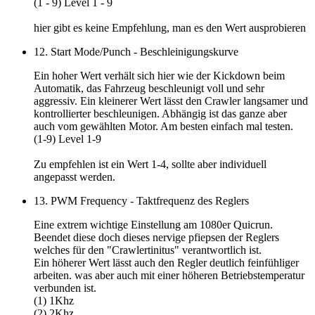
(1 - 9) Level 1 - 9
hier gibt es keine Empfehlung, man es den
Wert ausprobieren
12. Start Mode/Punch - Beschleinigungskurve
Ein hoher Wert verhält sich hier wie der Kickdown beim
Automatik, das Fahrzeug beschleunigt voll und sehr
aggressiv. Ein kleinerer Wert lässt den Crawler langsamer und
kontrollierter beschleunigen. Abhängig ist das ganze aber
auch vom gewählten Motor. Am besten einfach mal testen.
(1-9) Level 1-9
Zu empfehlen ist ein
Wert 1-4
, sollte aber individuell
angepasst werden.
13. PWM Frequency - Taktfrequenz des Reglers
Eine extrem wichtige Einstellung am 1080er Quicrun.
Beendet diese doch dieses nervige pfiepsen der Reglers
welches für den "Crawlertinitus" verantwortlich ist.
Ein höherer Wert lässt auch den Regler deutlich feinfühliger
arbeiten. was aber auch mit einer höheren Betriebstemperatur
verbunden ist.
(1) 1Khz
(2) 2Khz