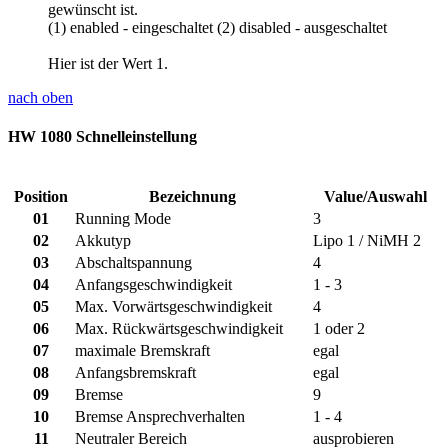
gewünscht ist.
(1) enabled - eingeschaltet (2) disabled - ausgeschaltet
Hier ist der
Wert 1
.
nach oben
HW 1080 Schnelleinstellung
Position
Bezeichnung
Value/Auswahl
01
Running Mode
3
02
Akkutyp
Lipo 1 / NiMH 2
03
Abschaltspannung
4
04
Anfangsgeschwindigkeit
1 - 3
05
Max. Vorwärtsgeschwindigkeit
4
06
Max. Rückwärtsgeschwindigkeit
1 oder 2
07
maximale Bremskraft
egal
08
Anfangsbremskraft
egal
09
Bremse
9
10
Bremse Ansprechverhalten
1 - 4
11
Neutraler Bereich
ausprobieren