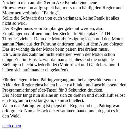
Nachdem man auf die Xerun Axe Kombo eine neue
Firmwareversion aufgespielt hat, muss man häufig den Regler und
Motor neu verbinden "Pairing".
Sollte die Software das von euch verlangen, keine Panik ist alles
nicht so wild.
Der Regler muss vom Empfänger getrennt werden, also
Empfängerbox öffnen und den Stecker in Steckplatz "2 TH -
Throttle" ziehen. Dann die Motorbefestigung lösen und den Motor
sammt Platte aus der Führung entfernen und auf dem Auto ablegen.
Das ist wichtig da der Motor beim pairen frei drehen muss.
Ich würde das Zahnrad nicht entfernen wenn der Motor schon
einige Zeit im Einsatz war da man anschliessend die originale
Stellung schlecht wiederfindet (Motorritzel und Getriebezahnrad
haben sich aufeinander eingelaufen).
Für den eigentlichen Pairingvorgang nun bei angeschlossenem
Akku den Regler einschalten bis er rot blinkt, und anschliessend den
Programmierknopf (Set-Taste) für 3 Sekunden drücken.
Der Motor fängt nun alleine an sich zu drehen und durchläuft selbst
ein Programm (erst langsam, dann schneller).
Wenn das Pairing fertig ist piepst der Regler und das Pairing war
erfolgreich. Nun alles wieder zusammen bauen und ab geht es in
den Wald.
nach oben