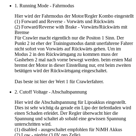
1. Running Mode - Fahrmodus
Hier wird der Fahrmodus der Motor/Regler Kombo eingestellt
(1) Forward and Reverse - Vorwärts und Rückwärts
(2) Forward/Reverse with Brake - Vorwärts/Rückwärts mit
Bremse
Für Crawler macht eigentlich nur die Positon 1 Sinn. Der
Punkt 2 ist eher der Trainingsmodus damit unerfahrene Fahrer
nicht sofort von Vorwärts auf Rückwärts gehen. Um im
Modus 2 in den Rückwärtsgang zu kommen muss der
Gasheben 2 mal nach vorne bewegt werden. beim ersten Mal
bremst der Motor in dieser Einstellung nur, erst beim zweiten
betätigen wird der Rückwärtsgang eingeschaltet.
Das beste ist hier der
Wert 1
für Crawlerfahrer.
2. Cutoff Voltage - Abschaltspannung
Hier wird die Abschaltspannung für Lipoakkus eingestellt.
Dies ist sehr wichtig da gerade ein Lipo der tiefentladen wird
einen Schaden erleidet. Der Regler überwacht hier die
Spannung und schaltet ab sobald eine gewissen Spannung
unterschritten wird.
(1) disabled - ausgeschaltet empfohlen für NiMH Akkus
(2) Low - niedrig (3,0V pro Zelle)