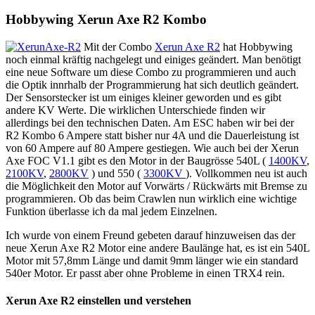
Hobbywing Xerun Axe R2 Kombo
Mit der Combo
Xerun Axe R2
hat Hobbywing
noch einmal kräftig nachgelegt und einiges geändert. Man benötigt
eine neue Software um diese Combo zu programmieren und auch
die Optik innrhalb der Programmierung hat sich deutlich geändert.
Der Sensorstecker ist um einiges kleiner geworden und es gibt
andere KV Werte. Die wirklichen Unterschiede finden wir
allerdings bei den technischen Daten. Am ESC haben wir bei der
R2 Kombo 6 Ampere statt bisher nur 4A und die Dauerleistung ist
von 60 Ampere auf 80 Ampere gestiegen. Wie auch bei der Xerun
Axe FOC V1.1 gibt es den Motor in der Baugrösse 540L (
1400KV
,
2100KV
,
2800KV
) und 550 (
3300KV
). Vollkommen neu ist auch
die Möglichkeit den Motor auf Vorwärts / Rückwärts mit Bremse zu
programmieren. Ob das beim Crawlen nun wirklich eine wichtige
Funktion überlasse ich da mal jedem Einzelnen.
Ich wurde von einem Freund gebeten darauf hinzuweisen das der
neue Xerun Axe R2 Motor eine andere Baulänge hat, es ist ein 540L
Motor mit 57,8mm Länge und damit 9mm länger wie ein standard
540er Motor. Er passt aber ohne Probleme in einen TRX4 rein.
Xerun Axe R2 einstellen und verstehen