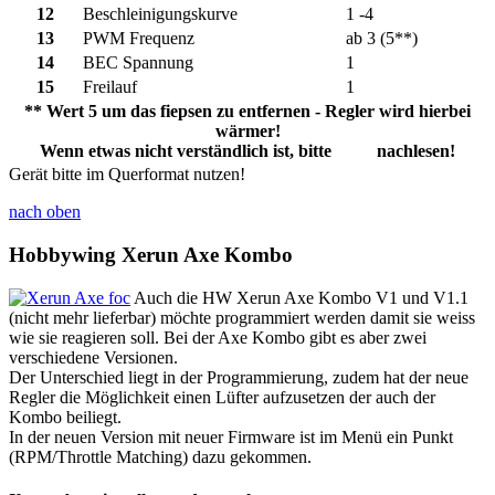
12
Beschleinigungskurve
1 -4
13
PWM Frequenz
ab 3 (5**)
14
BEC Spannung
1
15
Freilauf
1
** Wert 5 um das fiepsen zu entfernen - Regler wird hierbei
wärmer!
Wenn etwas nicht verständlich ist, bitte
oben
nachlesen!
Gerät bitte im Querformat nutzen!
nach oben
Hobbywing Xerun Axe Kombo
Auch die HW Xerun Axe Kombo V1 und V1.1
(nicht mehr lieferbar) möchte programmiert werden damit sie weiss
wie sie reagieren soll. Bei der Axe Kombo gibt es aber zwei
verschiedene Versionen.
Der Unterschied liegt in der Programmierung, zudem hat der neue
Regler die Möglichkeit einen Lüfter aufzusetzen der auch der
Kombo beiliegt.
In der neuen Version mit neuer Firmware ist im Menü ein Punkt
(RPM/Throttle Matching) dazu gekommen.