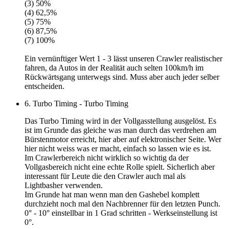
(3) 50%
(4) 62,5%
(5) 75%
(6) 87,5%
(7) 100%
Ein vernünftiger
Wert 1 - 3
lässt unseren Crawler realistischer
fahren, da Autos in der Realität auch selten 100km/h im
Rückwärtsgang unterwegs sind. Muss aber auch jeder selber
entscheiden.
6. Turbo Timing - Turbo Timing
Das Turbo Timing wird in der Vollgasstellung ausgelöst. Es
ist im Grunde das gleiche was man durch das verdrehen am
Bürstenmotor erreicht, hier aber auf elektronischer Seite. Wer
hier nicht weiss was er macht, einfach so lassen wie es ist.
Im Crawlerbereich nicht wirklich so wichtig da der
Vollgasbereich nicht eine echte Rolle spielt. Sicherlich aber
interessant für Leute die den Crawler auch mal als
Lightbasher verwenden.
Im Grunde hat man wenn man den Gashebel komplett
durchzieht noch mal den Nachbrenner für den letzten Punch.
0° - 10° einstellbar in 1 Grad schritten - Werkseinstellung ist
0°.