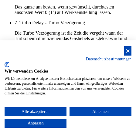
Das ganze am besten, wenn gewünscht, durchtesten
ansonsten
Wert 0 (1°)
auf Werkseinstellung lassen.
7. Turbo Delay - Turbo Verzögerung
Die Turbo Verzögerung ist die Zeit die vergeht wann der
Turbo beim durchziehen das Gashebels ausgelöst wird und
kann bis 0,5 Sekunden verzögert ausgelöst werden. Auchdas
ist im Crawlerbereich nicht so wirklich wichtig.
(1) Instant - Sofort
Datenschutzbestimmungen
(2) 0,1s
(3) 0,2s
(4) 0,3s
Wir verwenden Cookies
(5) 0,4
Wir können diese zur Analyse unserer Besucherdaten platzieren, um unsere Webseite zu
(6) 0,5s
verbessern, personalisierte Inhalte anzuzeigen und Ihnen ein großartiges Webseiten-
Erlebnis zu bieten. Für weitere Informationen zu den von uns verwendeten Cookies
Der sichere Weg wäre hier dann
Wert 1 (sofort)
.
öffnen Sie die Einstellungen.
8. Max. Brake Force - maximale Bremskraft
Alle akzeptieren
Ablehnen
Hier geht es um die Bremskraft der Bremse. Das ist vorallem
im Gefälle sehr wichtig da durch das Sensorgesteuerte
Anpassen
Motorsystem der Crawler wirklich absolut null rollt.
Eigentlich reichen 100% hier aus, aber wenn der Wagen
schwerer wird kann es Sinn machen den Wert zu erhöhen, das