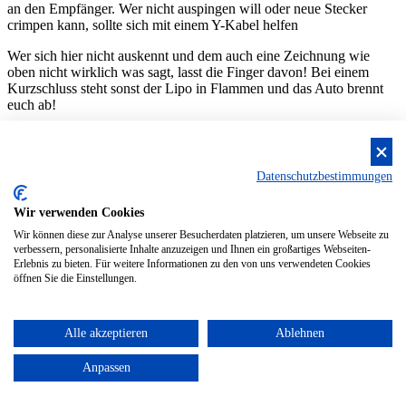
an den Empfänger. Wer nicht auspingen will oder neue Stecker
crimpen kann, sollte sich mit einem Y-Kabel helfen
Wer sich hier nicht auskennt und dem auch eine Zeichnung wie
oben nicht wirklich was sagt, lasst die Finger davon! Bei einem
Kurzschluss steht sonst der Lipo in Flammen und das Auto brennt
euch ab!
nach oben
Ladegeräte
Datenschutzbestimmungen
Die Frage welches Ladegerät denn gut ist, kommt
Wir verwenden Cookies
so häufig auf, wie die Frage nach den besten Reifen. Pauschal gibt
Wir können diese zur Analyse unserer Besucherdaten platzieren, um unsere Webseite zu
es auch hier nicht beste Antwort. Jeder hat andere Anforderungen an
verbessern, personalisierte Inhalte anzuzeigen und Ihnen ein großartiges Webseiten-
so ein Gerät und will immer nur einen Akku laden oder direkt
Erlebnis zu bieten. Für weitere Informationen zu den von uns verwendeten Cookies
mehrere Akkus. Ich gehe hier nur auf die Geräte ein, die für
öffnen Sie die Einstellungen.
Lipoakkus sind, nicht auf welche die einen USB Port als
Stromquelle nutzen oder die via Internet irgendwo im Reich der
Mitte bestellt werden müssen. Ihr kennt meine Meinung zum
Alle akzeptieren
Ablehnen
Händler vor Ort.
Anpassen
Ein gutes Ladegerät sollte für den Bediener verständlich sein, die
angeschlossenen Lipos mit 1C Laderate (1C ist die Akkukapazität)