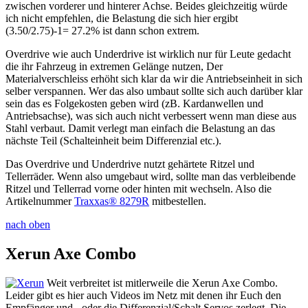
zwischen vorderer und hinterer Achse. Beides gleichzeitig würde
ich nicht empfehlen, die Belastung die sich hier ergibt
(3.50/2.75)-1= 27.2% ist dann schon extrem.
Overdrive wie auch Underdrive ist wirklich nur für Leute gedacht
die ihr Fahrzeug in extremen Gelänge nutzen, Der
Materialverschleiss erhöht sich klar da wir die Antriebseinheit in sich
selber verspannen. Wer das also umbaut sollte sich auch darüber klar
sein das es Folgekosten geben wird (zB. Kardanwellen und
Antriebsachse), was sich auch nicht verbessert wenn man diese aus
Stahl verbaut. Damit verlegt man einfach die Belastung an das
nächste Teil (Schalteinheit beim Differenzial etc.).
Das Overdrive und Underdrive nutzt gehärtete Ritzel und
Tellerräder. Wenn also umgebaut wird, sollte man das verbleibende
Ritzel und Tellerrad vorne oder hinten mit wechseln. Also die
Artikelnummer
Traxxas® 8279R
mitbestellen.
nach oben
Xerun Axe Combo
Weit verbreitet ist mitlerweile die Xerun Axe Combo.
Leider gibt es hier auch Videos im Netz mit denen ihr Euch den
Empfänger und - oder die Differenzial/Schalt Servos zerlegt. Die