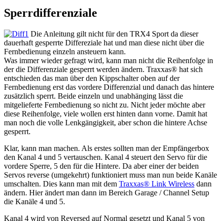
Sperrdifferenziale
Die Anleitung gilt nicht für den TRX4 Sport da dieser
dauerhaft gesperrte Differeziale hat und man diese nicht über die
Fernbedienung einzeln ansteuern kann.
Was immer wieder gefragt wird, kann man nicht die Reihenfolge in
der die Differenziale gesperrt werden ändern. Traxxas® hat sich
entschieden das man über den Kippschalter oben auf der
Fernbedienung erst das vordere Differenzial und danach das hintere
zusätzlich sperrt. Beide einzeln und unabhänging lässt die
mitgelieferte Fernbedienung so nicht zu. Nicht jeder möchte aber
diese Reihenfolge, viele wollen erst hinten dann vorne. Damit hat
man noch die volle Lenkgängigkeit, aber schon die hintere Achse
gesperrt.
Klar, kann man machen. Als erstes sollten man der Empfängerbox
den Kanal 4 und 5 vertauschen. Kanal 4 steuert den Servo für die
vordere Sperre, 5 den für die Hintere. Da aber einer der beiden
Servos reverse (umgekehrt) funktioniert muss man nun beide Kanäle
umschalten. Dies kann man mit dem
Traxxas® Link Wireless
dann
ändern. Hier ändert man dann im Bereich Garage / Channel Setup
die Kanäle 4 und 5.
Kanal 4 wird von Reversed auf Normal gesetzt und Kanal 5 von