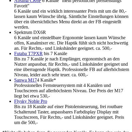
Absima CR6P
6 Kanäle "mein persönlicher preisleistungs
Favorit"
6 Kanäle und ein wirklich interessanter Preis mit um die 80,-
lassen kaum Wünsche übrig. Sämtliche Einstellungen können
über ein übersichtliches Menu direkt an der FB eingestellt
werden.
Spektrum DX6R
6 Kanäle und einstellbare Ergonomie lassen kaum Wünsche
offen, Kanalmixer etc. Die Haptik fühlt sich nicht hochwertig
an. Für Rechts,- und Linkshänder geeignet. ca. 500,-
Futaba T7PXR
bis 7 Kanäle
Bis zu 7 Kanäle je nach Empfänger, ergonomisch an den
Nutzer anpassbar, für Rechts,- und Linkshänder geeignet und
eine überragende Haptik. Professionelle FB auf allerhöchstem
Niveau, leider auch sehr teuer. ca. 600,-
Sanwa M17
4 Kanäle*
Professionelles Fernsteuersystem mit 4 Kanälen und
Touchscreen auf allerhöchstem Niveau. Der Preis der M17
liegt bei etwa 530,-
Flysky Noble Pro
Bis zu 18 Kanäle auf einer Pistolensteuerung, frei routbare
Schalterund Taster, anpassbares Farbdisplay Display mit
Touchscreen, Für Rechts,- und Linkshänder geeignet. Preis
um die 500,-