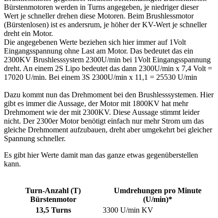
Bürstenmotoren werden in Turns angegeben, je niedriger dieser
Wert je schneller drehen diese Motoren. Beim Brushlessmotor
(Bürstenlosen) ist es andersrum, je höher der KV-Wert je schneller
dreht ein Motor.
Die angegebenen Werte beziehen sich hier immer auf 1Volt
Eingangsspannung ohne Last am Motor. Das bedeutet das ein
2300KV Brushlesssystem 2300U/min bei 1Volt Eingangsspannung
dreht. An einem 2S Lipo bedeutet das dann 2300U/min x 7,4 Volt =
17020 U/min. Bei einem 3S 2300U/min x 11,1 = 25530 U/min
Dazu kommt nun das Drehmoment bei den Brushlesssystemen. Hier
gibt es immer die Aussage, der Motor mit 1800KV hat mehr
Drehmoment wie der mit 2300KV. Diese Aussage stimmt leider
nicht. Der 2300er Motor benötigt einfach nur mehr Strom um das
gleiche Drehmoment aufzubauen, dreht aber umgekehrt bei gleicher
Spannung schneller.
Es gibt hier Werte damit man das ganze etwas gegenüberstellen
kann.
Turn-Anzahl (T)
Umdrehungen pro Minute
Bürstenmotor
(U/min)*
13,5 Turns
3300 U/min KV