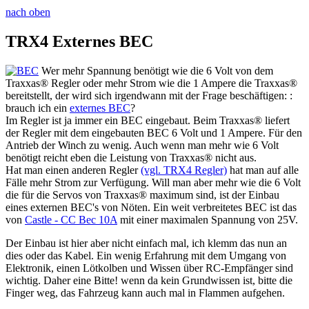
nach oben
TRX4 Externes BEC
Wer mehr Spannung benötigt wie die 6 Volt von dem
Traxxas® Regler oder mehr Strom wie die 1 Ampere die Traxxas®
bereitstellt, der wird sich irgendwann mit der Frage beschäftigen: :
brauch ich ein
externes BEC
?
Im Regler ist ja immer ein BEC eingebaut. Beim Traxxas® liefert
der Regler mit dem eingebauten BEC 6 Volt und 1 Ampere. Für den
Antrieb der Winch zu wenig. Auch wenn man mehr wie 6 Volt
benötigt reicht eben die Leistung von Traxxas® nicht aus.
Hat man einen anderen Regler
(vgl. TRX4 Regler)
hat man auf alle
Fälle mehr Strom zur Verfügung. Will man aber mehr wie die 6 Volt
die für die Servos von Traxxas® maximum sind, ist der Einbau
eines externen BEC's von Nöten. Ein weit verbreitetes BEC ist das
von
Castle - CC Bec 10A
mit einer maximalen Spannung von 25V.
Der Einbau ist hier aber nicht einfach mal, ich klemm das nun an
dies oder das Kabel. Ein wenig Erfahrung mit dem Umgang von
Elektronik, einen Lötkolben und Wissen über RC-Empfänger sind
wichtig. Daher eine Bitte! wenn da kein Grundwissen ist, bitte die
Finger weg, das Fahrzeug kann auch mal in Flammen aufgehen.