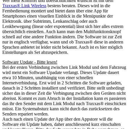
Wer mehr Komfort und übersichtlichkeit wünscht ist mit dem
Traxxas® Link Wireless
bestens beraten. Dieses wird in die
Fernbedienung montiert und bietet dann über eine App für
Smartphones einen visuellen Einblick in die Menüpunkte der
Elektronik. über Subtrimm, Lenkanschlag oder auch
Lenkbewegung (linear oder expotential) lässt sich hier alles extrem
übersichtlich einstellen. Auch kann man den Multifunktionsknopf
schnell auf eine andere Funktion ändern. Die Software ist zur Zeit
nur in englisch verfügbar, wann und ob Traxxas® diese in anderen
Sprachen anbietet ist leider nicht bekannt. Auch ist es hier möglich
Einstellungen als Set abzuspeichern.
Software Update - Bitte lesen!
Bei der ersten Verbindung zwischen Link Modul und dem Fahrzeug
wird meist ein Software Upadate verlangt. Dieses Update dauert
etwa 10 Minuten, unabhängig von einer schnellen
Internetverbindung. Erst wird in 2 Schritten die Software geladen,
danach in 2 Schritten installiert und verifiziert. Bitte stellt unbedingt
sicher das in dieser Zeit die Verbingung zwischen den Geräten nicht
abreisst. Kommt es zum Abruch in der Installation kann es passieren
das ihr den Sender mit dem Link Modul nach Traxxas® einschicken
müsst. Ein Systemabsturz kann nicht durch das zurücksetzen des
Senders repariert werden.
Auch nach einen Update der App über den Appstore will die
Software ein Update haben, daher anschliessend kurz einschalten