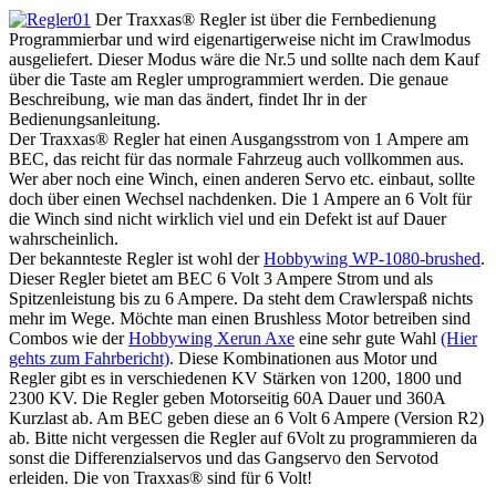
Der Traxxas® Regler ist über die Fernbedienung
Programmierbar und wird eigenartigerweise nicht im Crawlmodus
ausgeliefert. Dieser Modus wäre die Nr.5 und sollte nach dem Kauf
über die Taste am Regler umprogrammiert werden. Die genaue
Beschreibung, wie man das ändert, findet Ihr in der
Bedienungsanleitung.
Der Traxxas® Regler hat einen Ausgangsstrom von 1 Ampere am
BEC, das reicht für das normale Fahrzeug auch vollkommen aus.
Wer aber noch eine Winch, einen anderen Servo etc. einbaut, sollte
doch über einen Wechsel nachdenken. Die 1 Ampere an 6 Volt für
die Winch sind nicht wirklich viel und ein Defekt ist auf Dauer
wahrscheinlich.
Der bekannteste Regler ist wohl der
Hobbywing WP-1080-brushed
.
Dieser Regler bietet am BEC 6 Volt 3 Ampere Strom und als
Spitzenleistung bis zu 6 Ampere. Da steht dem Crawlerspaß nichts
mehr im Wege. Möchte man einen Brushless Motor betreiben sind
Combos wie der
Hobbywing Xerun Axe
eine sehr gute Wahl
(Hier
gehts zum Fahrbericht)
. Diese Kombinationen aus Motor und
Regler gibt es in verschiedenen KV Stärken von 1200, 1800 und
2300 KV. Die Regler geben Motorseitig 60A Dauer und 360A
Kurzlast ab. Am BEC geben diese an 6 Volt 6 Ampere (Version R2)
ab. Bitte nicht vergessen die Regler auf 6Volt zu programmieren da
sonst die Differenzialservos und das Gangservo den Servotod
erleiden. Die von Traxxas® sind für 6 Volt!