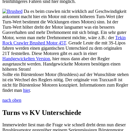
feinfühligeres Fahren sind hier möglich.
Da es beim crawlen nicht wirklich auf Geschwindigkeit
ankommt macht hier ein Motor mit einem höheren Turn-Wert (der
Turn-Wert bestimmt die Wicklungen eines Motors) sinn. Ist der
Turn-Wert höher dreht der Motor langsamer was ein besseres
Gasverhalten und mehr Drehmoment mit sich bringt. Ein sehr guter
Motor, wenn man mehr Drehmoment möchte, wäre z.B.: der
Tekin
Rock Crawler Brushed Motor 45T
. Gerade Leute die mit 3S-Lipos
fahren werden einen gigantischen Unterschied zu dem originalen
21T feststellen. Diese Motoren gibt es auch in einer
Handgewickelten Version
, hier muss dann aber der Regler
ausgetauscht werden. Handgewickelte Motoren benötigen einen
höheren Strom!
Sollte ein Bürstenloser Motor (Brushless) auf der Wunschliste stehen
ist ein Wechsel des Reglers nötig. Der originale von Traxxas® ist
nicht für Bürstenlose Motoren konzipiert. Informationen zum Regler
findet man
hier
.
nach oben
Turns vs KV Unterschiede
Immerwieder liest man die Frage wie schnell dreht denn nun dieser
Brushlessmotor gegenüber meinem Serienmässigen Bürstenmotor.