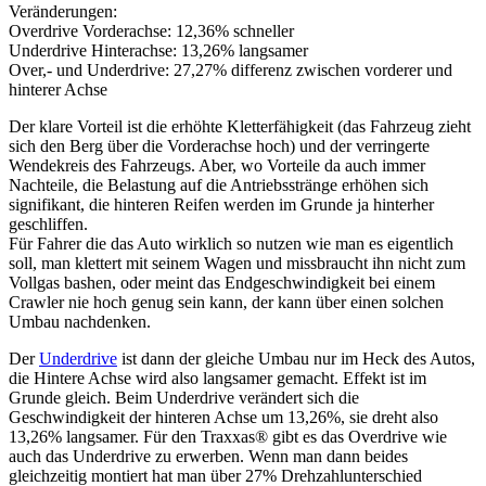
Veränderungen:
Overdrive Vorderachse: 12,36% schneller
Underdrive Hinterachse: 13,26% langsamer
Over,- und Underdrive: 27,27% differenz zwischen vorderer und
hinterer Achse
Der klare Vorteil ist die erhöhte Kletterfähigkeit (das Fahrzeug zieht
sich den Berg über die Vorderachse hoch) und der verringerte
Wendekreis des Fahrzeugs. Aber, wo Vorteile da auch immer
Nachteile, die Belastung auf die Antriebsstränge erhöhen sich
signifikant, die hinteren Reifen werden im Grunde ja hinterher
geschliffen.
Für Fahrer die das Auto wirklich so nutzen wie man es eigentlich
soll, man klettert mit seinem Wagen und missbraucht ihn nicht zum
Vollgas bashen, oder meint das Endgeschwindigkeit bei einem
Crawler nie hoch genug sein kann, der kann über einen solchen
Umbau nachdenken.
Der
Underdrive
ist dann der gleiche Umbau nur im Heck des Autos,
die Hintere Achse wird also langsamer gemacht. Effekt ist im
Grunde gleich. Beim Underdrive verändert sich die
Geschwindigkeit der hinteren Achse um 13,26%, sie dreht also
13,26% langsamer. Für den Traxxas® gibt es das Overdrive wie
auch das Underdrive zu erwerben. Wenn man dann beides
gleichzeitig montiert hat man über 27% Drehzahlunterschied