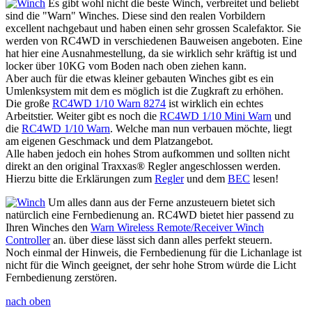
Es gibt wohl nicht die beste Winch, verbreitet und beliebt
sind die "Warn" Winches. Diese sind den realen Vorbildern
excellent nachgebaut und haben einen sehr grossen Scalefaktor. Sie
werden von RC4WD in verschiedenen Bauweisen angeboten. Eine
hat hier eine Ausnahmestellung, da sie wirklich sehr kräftig ist und
locker über 10KG vom Boden nach oben ziehen kann.
Aber auch für die etwas kleiner gebauten Winches gibt es ein
Umlenksystem mit dem es möglich ist die Zugkraft zu erhöhen.
Die große
RC4WD 1/10 Warn 8274
ist wirklich ein echtes
Arbeitstier. Weiter gibt es noch die
RC4WD 1/10 Mini Warn
und
die
RC4WD 1/10 Warn
. Welche man nun verbauen möchte, liegt
am eigenen Geschmack und dem Platzangebot.
Alle haben jedoch ein hohes Strom aufkommen und sollten nicht
direkt an den original Traxxas® Regler angeschlossen werden.
Hierzu bitte die Erklärungen zum
Regler
und dem
BEC
lesen!
Um alles dann aus der Ferne anzusteuern bietet sich
natürclich eine Fernbedienung an. RC4WD bietet hier passend zu
Ihren Winches den
Warn Wireless Remote/Receiver Winch
Controller
an. über diese lässt sich dann alles perfekt steuern.
Noch einmal der Hinweis, die Fernbedienung für die Lichanlage ist
nicht für die Winch geeignet, der sehr hohe Strom würde die Licht
Fernbedienung zerstören.
nach oben