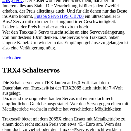
45Kg IP67
. Der kostet wohl ein vielfaches mehr, hat aber im
Inneren alles aus Stahl. Die Verarbeitung ist über jeden Zweifel
erhaben, der Preis allerdings auch. Und für alle denen nur das Beste
ins Auto kommt,
Futaba Servo HPS-CB700
ein ultraschneller S-
Bus2 Servo mit extremer Leistung und irrer Geschwindigkeit.
Leider ist der Preis hier aber auch extrem hoch.
Wer den Traxxas® Servo tauscht sollte an eine Servoverlängerung
von mindestens 10cm denken. Die Servos von Traxxas® haben
längere Kabel. Um wieder in das Empfängergehäuse zu gelangen ist
also eine Verlängerung nötig.
nach oben
TRX4 Schaltservos
Die Schaltservos vom TRX laufen auf 6,0 Volt. Laut dem
Datenblatt von Traxxas® ist der TRX2065 auch nicht für 7,4Volt
ausgelegt.
Dazu sind die originalverbauten Servos mit einem doch recht
empfindlichen Getriebe ausgestattet. Wer den Servo gegen einen mit
Metallgetriebe wechseln möchte hat verschiedene Möglichkeiten.
Traxxas® bietet mit dem 2065X einen Ersatz mit Metallgetriebe zu
einem doch recht stolzen Preis von etwa 45,- Euro am. Wem das
dann doch zu viel ist oder den Traxxas®servos eh nicht wirklich