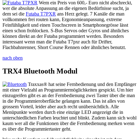
Wem ein Preis von 600,- Euro nicht abschreckt,
wer die absolute Anpassung an die eigenen Bedürfnisse sucht, ja
dem sei die
Futaba T7PXR
ans Herz gelegt. 7 Kanäle die man
vollkommen frei routen kann, Ergonomieanpassung, extreme
Feinfühligkeit und einen Touchscreen in Smartphonegrösse lässt
einen schon frohlocken. S-Bus Servos oder Gyros und ähnliches
können direkt an der Futaba programmiert werden. Besonders
interessant wenn man die Futaba T7pxr auch für Drifter,
Flachbahnrenner, Short Course Rennen oder ähnliches benutzt.
nach oben
TRX4 Bluetooth Modul
Traxxas® hat seine Fernbedienung und den Empfänger
mit einer Vielzahl an Programmiermöglichkeiten gespickt. Um hier
einzugreifen gibt es an der Fernbedienung zwei Taster über die man
in die Programmieroberfläche gelangen kann. Das ist alles von
grossem Vorteil, leider aber auch recht unübersichtlich. Alle
Menüpunkte werden durch eine einzige LED angezeigt die in
unterschiedlichen Farben leuchtet und blinkt. Zudem kann sich wohl
kaum wer all die Funktionen über die Fernbedienung merken wenn
es über die Programmiertaster geht.