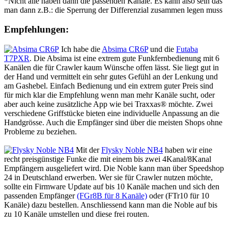
*Nicht alle haben dann die passenden Kanäle. Es kann also sein das
man dann z.B.: die Sperrung der Differenzial zusammen legen muss
Empfehlungen:
Ich habe die
Absima CR6P
und die
Futaba
T7PXR
. Die Absima ist eine extrem gute Funkfernbedienung mit 6
Kanälen die für Crawler kaum Wünsche offen lässt. Sie liegt gut in
der Hand und vermittelt ein sehr gutes Gefühl an der Lenkung und
am Gashebel. Einfach Bedienung und ein extrem guter Preis sind
für mich klar die Empfehlung wenn man mehr Kanäle sucht, oder
aber auch keine zusätzliche App wie bei Traxxas® möchte. Zwei
verschiedene Griffstücke bieten eine individuelle Anpassung an die
Handgrösse. Auch die Empfänger sind über die meisten Shops ohne
Probleme zu beziehen.
Mit der
Flysky Noble NB4
haben wir eine
recht preisgünstige Funke die mit einem bis zwei 4Kanal/8Kanal
Empfängern ausgeliefert wird. Die Noble kann man über Speedshop
24 in Deutschland erwerben. Wer sie für Crawler nutzen möchte,
sollte ein Firmware Update auf bis 10 Kanäle machen und sich den
passenden Empfänger
(FGr8B für 8 Kanäle)
oder (FTr10 für 10
Kanäle) dazu bestellen. Anschliessend kann man die Noble auf bis
zu 10 Kanäle umstellen und diese frei routen.