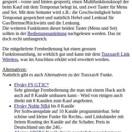
gesperrt - vorne und hinten gesperrt), einen Multifunktionsknopf der
beim Kauf mit dem Tempomat belegt ist, und zwei Taster für Menu
und Set. Mit dem Settaster wird z.B.: die Geschwindigkeit beim
Tempomat gespeichert und natürlich Hebel und Lenkrad für
Gas/Bremse/Rückwärts und die Lenkung.
Die weiteren Funktionen dieser beiden Taster (Menu und Set)
sollten in der
Bedienungsanleitung
nachgelesen werden. Das ist
doch recht umfangreich.
Die mitgelieferte Fernbedienung hat einen grossen
Funktionsumfang, ist wirklich gut und kann mir dem
Traxxas® Link
Wireless
, was im Anschluss erklärt wird erweitert werden.
Alternativen:
Natürlich gibt es auch Alternativen zu der Traxxas® Funke.
Flysky FS GT3C*
Sehr günstige Fernbedienung die man mit einem Hack auch
auch auf 8 Kanäle umbauen kann - Wird von einigen auch
direkt mit 8 Kanälen zum Kauf angeboten.
Flysky Noble NB4
bis 8 Kanäle
Per Softwareupdate auf 10 Kanäle programmierbar. Sehr
schöne und kleine Funke für Rechts,- und Linkshänder mit
freiem Routing der Kanäle auf die Schalter. Preis in
Deutschland um die 240,-