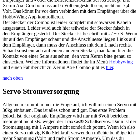
Xerun Axe Combo muss auf 6 Volt eingestellt sein, nicht auf 7,4
Volt. Das könnt Ihr vor dem verbinden mit dem Empfänger über die
HobbyWing App kontrollieren.
Der Stecker der Combo ist leider komplett mit schwarzen Kabeln
ausgestattet. Leider wird auch hier teilweise der Stecker falsch in
den Empfänger gesteckt. Der Stecker ist beschrift mit - / + / S. Wenn
ihr auf den Empfänger schaut und die Anschluesse liegen Links auf
dem Empfänger, dann muss der Anschluss mit dem L nach rechts.
Schaut sonst einfach auf einen anderen Stecker, man kann hier die
Kontakt von einer Seite aus sehen, den vom Xerun bitte genau so
einstecken. Weitere Informationen findet ihr im Menü
Hobbywing
und einen Fahrbericht zu Xerun Axe Combo gibt es
hier
.
nach oben
Servo Stromversorgung
Allgemein kommt immer die Frage auf, ich will mir einen Servo mit
30kg einbauen. Das ist alles schön und gut. Das erste Problem
jedoch ist, der originale Empfänger wird nur mit 6Volt betrieben,
mehr geht nicht zB. wegen der Traxxas® Schaltservos. Dann ist der
Stromausgang mit 1 Ampere nicht sonderlich potent. Wenn ich also
einen Servo mit zig Kilo Stellkraft verwenden möchte benötige ich
mehr Spannung (Volt) und mehr Strom (Ampere). Um das du