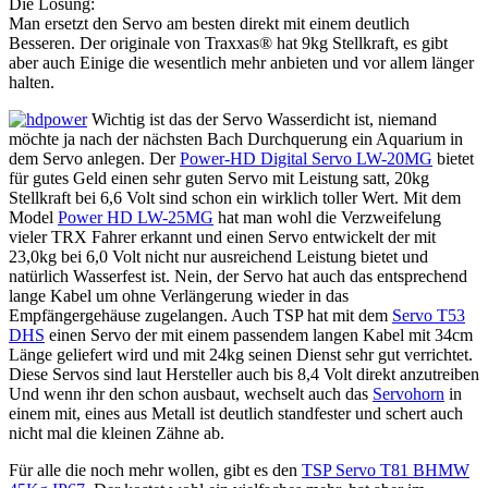
Die Lösung:
Man ersetzt den Servo am besten direkt mit einem deutlich
Besseren. Der originale von Traxxas® hat 9kg Stellkraft, es gibt
aber auch Einige die wesentlich mehr anbieten und vor allem länger
halten.
Wichtig ist das der Servo Wasserdicht ist, niemand
möchte ja nach der nächsten Bach Durchquerung ein Aquarium in
dem Servo anlegen. Der
Power-HD Digital Servo LW-20MG
bietet
für gutes Geld einen sehr guten Servo mit Leistung satt, 20kg
Stellkraft bei 6,6 Volt sind schon ein wirklich toller Wert. Mit dem
Model
Power HD LW-25MG
hat man wohl die Verzweifelung
vieler TRX Fahrer erkannt und einen Servo entwickelt der mit
23,0kg bei 6,0 Volt nicht nur ausreichend Leistung bietet und
natürlich Wasserfest ist. Nein, der Servo hat auch das entsprechend
lange Kabel um ohne Verlängerung wieder in das
Empfängergehäuse zugelangen. Auch TSP hat mit dem
Servo T53
DHS
einen Servo der mit einem passendem langen Kabel mit 34cm
Länge geliefert wird und mit 24kg seinen Dienst sehr gut verrichtet.
Diese Servos sind laut Hersteller auch bis 8,4 Volt direkt anzutreiben
Und wenn ihr den schon ausbaut, wechselt auch das
Servohorn
in
einem mit, eines aus Metall ist deutlich standfester und schert auch
nicht mal die kleinen Zähne ab.
Für alle die noch mehr wollen, gibt es den
TSP Servo T81 BHMW