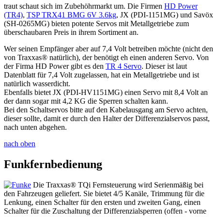
traut schaut sich im Zubehöhrmarkt um. Die Firmen
HD Power
(TR4)
,
TSP TRX41 BMG 6V 3.6kg
, JX (PDI-1151MG) und Savöx
(SH-0265MG) bieten potente Servos mit Metallgetriebe zum
überschaubaren Preis in ihrem Sortiment an.
Wer seinen Empfänger aber auf 7,4 Volt betreiben möchte (nicht den
von Traxxas® natürlich), der benötigt eh einen anderen Servo. Von
der Firma HD Power gibt es den
TR 4 Servo
. Dieser ist laut
Datenblatt für 7,4 Volt zugelassen, hat ein Metallgetriebe und ist
natürlich wasserdicht.
Ebenfalls bietet JX (PDI-HV1151MG) einen Servo mit 8,4 Volt an
der dann sogar mit 4,2 KG die Sperren schalten kann.
Bei den Schaltservos bitte auf den Kabelausgang am Servo achten,
dieser sollte, damit er durch den Halter der Differenzialservos passt,
nach unten abgehen.
nach oben
Funkfernbedienung
Die Traxxas® TQi Fernsteuerung wird Serienmäßig bei
den Fahrzeugen geliefert. Sie bietet 4/5 Kanäle, Trimmung für die
Lenkung, einen Schalter für den ersten und zweiten Gang, einen
Schalter für die Zuschaltung der Differenzialsperren (offen - vorne