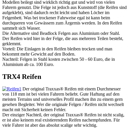
Modellen beilegt sind wirklich richtig gut und wird von vielen
Fahrern genutzt. Die Felge ist jedoch aus Kunststoff (die Reifen sind
aufgeklebt), sind dadurch recht leicht und haben Löcher im
Felgenbett. Was bei trockener Fahrweise egal ist kann beim
durchqueren von Gewässern zum Ärgernis werden. In den Reifen
sammelt sich Wasser.
Die Alternative sind Beadlock Felgen aus Aluminium oder Stahl.
Der Reifen wird hier in der Felge, die aus mehreren Teilen besteht,
geklemmt.
Vorteil: Die Einlagen in den Reifen bleiben trocken und man
bekommt mehr Gewicht auf den Boden.
Nachteil: Felgen in Stahl kosten zwischen 50 - 60 Euro, die in
Aluminium ab ca. 100 Euro.
TRX4 Reifen
Der original Traxxas® Reifen mit einem Durchmesser
von 118 mm ist bei vielen Fahrern beliebt. Gute Haftung auf den
meisten Terrains und universelles Profil machen ihn zu einem gern
gesehen Begleiter. Wer die originale Felgen / Reifen nicht wechselt
macht mit Sicherheit keinen Fehler.
Der einziger Nachteil, der original Traxxas® Reifen ist nicht scalig,
er ist also keinem real existierendem Reifen nachempfunden. Für
viele Fahrer ist aber das absolut scalige sehr wichtig.