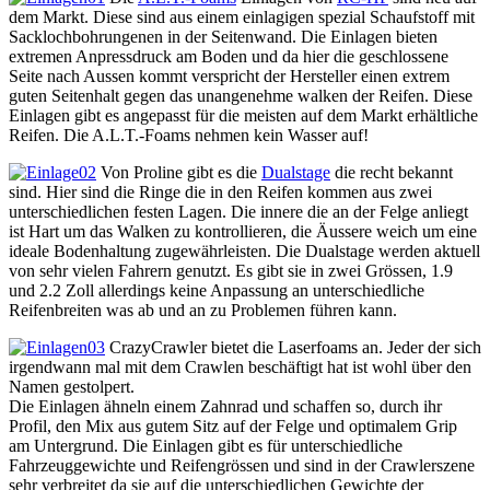
dem Markt. Diese sind aus einem einlagigen spezial Schaufstoff mit
Sacklochbohrungenen in der Seitenwand. Die Einlagen bieten
extremen Anpressdruck am Boden und da hier die geschlossene
Seite nach Aussen kommt verspricht der Hersteller einen extrem
guten Seitenhalt gegen das unangenehme walken der Reifen. Diese
Einlagen gibt es angepasst für die meisten auf dem Markt erhältliche
Reifen. Die A.L.T.-Foams nehmen kein Wasser auf!
Von Proline gibt es die
Dualstage
die recht bekannt
sind. Hier sind die Ringe die in den Reifen kommen aus zwei
unterschiedlichen festen Lagen. Die innere die an der Felge anliegt
ist Hart um das Walken zu kontrollieren, die Äussere weich um eine
ideale Bodenhaltung zugewährleisten. Die Dualstage werden aktuell
von sehr vielen Fahrern genutzt. Es gibt sie in zwei Grössen, 1.9
und 2.2 Zoll allerdings keine Anpassung an unterschiedliche
Reifenbreiten was ab und an zu Problemen führen kann.
CrazyCrawler bietet die Laserfoams an. Jeder der sich
irgendwann mal mit dem Crawlen beschäftigt hat ist wohl über den
Namen gestolpert.
Die Einlagen ähneln einem Zahnrad und schaffen so, durch ihr
Profil, den Mix aus gutem Sitz auf der Felge und optimalem Grip
am Untergrund. Die Einlagen gibt es für unterschiedliche
Fahrzeuggewichte und Reifengrössen und sind in der Crawlerszene
sehr verbreitet da sie auf die unterschiedlichen Gewichte der