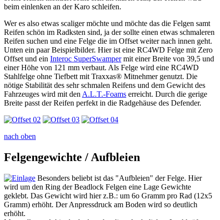
beim einlenken an der Karo schleifen.
Wer es also etwas scaliger möchte und möchte das die Felgen samt
Reifen schön im Radksten sind, ja der sollte einen etwas schmaleren
Reifen suchen und eine Felge die im Offset weiter nach innen geht.
Unten ein paar Beispielbilder. Hier ist eine RC4WD Felge mit Zero
Offset und ein
Interoc SuperSwamper
mit einer Breite von 39,5 und
einer Höhe von 121 mm verbaut. Als Felge wird eine RC4WD
Stahlfelge ohne Tiefbett mit Traxxas® Mitnehmer genutzt. Die
nötige Stabilität des sehr schmalen Reifens und dem Gewicht des
Fahrzeuges wird mit den
A.L.T.-Foams
erreicht. Durch die gerige
Breite passt der Reifen perfekt in die Radgehäuse des Defender.
nach oben
Felgengewichte / Aufbleien
Besonders beliebt ist das "Aufbleien" der Felge. Hier
wird um den Ring der Beadlock Felgen eine Lage Gewichte
geklebt. Das Gewicht wird hier z.B.: um 6o Gramm pro Rad (12x5
Gramm) erhöht. Der Anpressdruck am Boden wird so deutlich
erhöht.