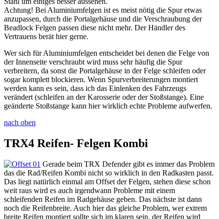
Stahl um einiges besser aussehen.
Achtung! Bei Aluminiumfelgen ist es meist nötig die Spur etwas
anzupassen, durch die Portalgehäuse und die Verschraubung der
Beadlock Felgen passen diese nicht mehr. Der Händler des
Vertrauens berät hier gerne.
Wer sich für Aluminiumfelgen entscheidet bei denen die Felge von
der Innenseite verschraubt wird muss sehr häufig die Spur
verbreitern, da sonst die Portalgehäuse in der Felge schleifen oder
sogar komplett blockieren. Wenn Spurverbreiterungen montiert
werden kann es sein, dass ich das Einlenken des Fahrzeugs
verändert (schleifen an der Karosserie oder der Stoßstange). Eine
geänderte Stoßstange kann hier wirklich echte Probleme aufwerfen.
nach oben
TRX4 Reifen- Felgen Kombi
Gerade beim TRX Defender gibt es immer das Problem
das die Rad/Reifen Kombi nicht so wirklich in den Radkasten passt.
Das liegt natürlich einmal am Offset der Felgen, stehen diese schon
weit raus wird es auch irgendwann Probleme mit einem
schleifenden Reifen im Radgehäuse geben. Das nächste ist dann
noch die Reifenbreite. Auch hier das gleiche Problem, wer extrem
breite Reifen montiert sollte sich im klaren sein, der Reifen wird