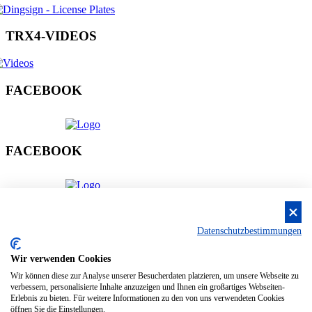
T
R
X
4
-
V
I
D
E
O
S
F
A
C
E
B
O
O
K
F
A
C
E
B
O
O
K
A
R
R
O
W
M
A
X
Datenschutzbestimmungen
Wir verwenden Cookies
S
C
A
L
E
M
A
N
Wir können diese zur Analyse unserer Besucherdaten platzieren, um unsere Webseite zu
verbessern, personalisierte Inhalte anzuzeigen und Ihnen ein großartiges Webseiten-
Erlebnis zu bieten. Für weitere Informationen zu den von uns verwendeten Cookies
öffnen Sie die Einstellungen.