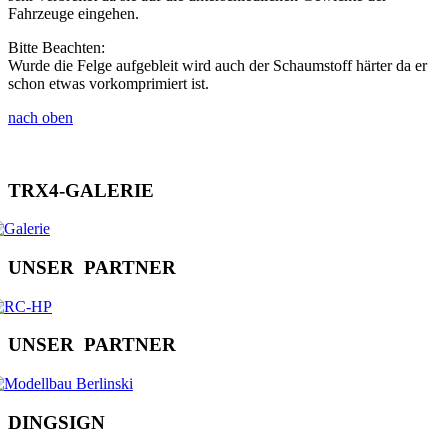
Fahrzeuge eingehen.
Bitte Beachten:
Wurde die Felge aufgebleit wird auch der Schaumstoff härter da er
schon etwas vorkomprimiert ist.
nach oben
T
R
X
4
-
G
A
L
E
R
I
E
U
N
S
E
R
P
A
R
T
N
E
R
U
N
S
E
R
P
A
R
T
N
E
R
D
I
N
G
S
I
G
N