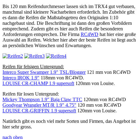
Bis 120 mm Reifendurchmesser lassen sich im TRX4 gut verbauen,
manchmal sind kleinere Nacharbeiten erforderlich. Im Zubehör gibt
es dann die Reifen die Maßstabsgetreu den Originalen 1:10
nachgebaut sind. Die Beschriftung ist dann den großen Vorbildern
entsprechend. Zudem gibt es hier auch Reifen die besonderen
Anforderungen entsprechen. Die Firma
RC4WD
hat hier eine große
Auswahl an Reifen. Welcher hier aber der beste Reifen ist liegt auch
an persönlichen Wünschen und Erwartungen.
Reifen für felsigen Untergrund:
Interco Super Swamper 1.9" TSL/Blogger
121 mm von RC4WD
Interco IROK 1.9"
118mm von RC4WD.
LOUISE CR-CHAMP 1.9 supersoft
120mm von Louise.
Reifen für losen Untergrund:
Mickey Thompson 1.9" Baja Claw TTC
120mm von RC4WD
Goodyear Wrangler MT/R 1.9" 4.75"
120 mm von RC4WD
LOUISE CR-GRIFFIN 1.9 supersoft
120mm von Louise.
Natürlich gibt es noch viel mehr Sorten und Firmen, das Angebot ist
hier sehr gross.
nach oben