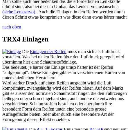
Man sollte auch hier bedenken das die erforderlichen Lenkkräfte
erhöht sind, also bei diesem Umbau das Lenkservo austauschen
(siehe Lenkservo)
. Auch die Einlagen in den Reifen werden durch
diesen Schritt etwas komprimiert was diese dann etwas härter macht.
nach oben
TRX4 Einlagen
Die
Einlagen der Reifen
muss man sich als Luftdruck
vorstellen. Was bei realen Reifen über den Luftdruck geregelt wird
übernimmt hier eine Schaumstoffeinlage.
Das bedeutet, je härter die Einlage umso härter ist der Reifen
"aufgepumpt". Diese Einlagen gibt es in verschiedenen Härten von
unterschiedlichen Herstellern.
Wird starker Druck auf einen Reifen ausgeübt wird die Luft
komprimiert, zwangsläufig wird der Reifen härter. Auf dem Markt
gibt es ausser den normalen Schaumstoff ringen die den Fahrzeugen
beiliegen oder schon eingebaut sind, auch andere die entweder aus
verschiedenen Schaumstoffen bestehen oder aber durch ihre
besondere Form dem Reifen unten eine besonders grosse
Auflagefläche bieten, oder aber durch eine besondere Art der
Formgebung diesen Effekt erziehlen.
Die
A.L.T.-Foams
Einlagen von
RC-HP
sind neu auf