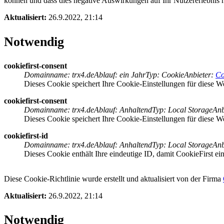
können und dass dies negative Auswirkungen auf Ihr Nutzererlebnis 
Aktualisiert:
26.9.2022, 21:14
Notwendig
cookiefirst-consent
Domainname
:
trx4.de
Ablauf
:
ein Jahr
Typ
:
Cookie
Anbieter
:
Co
Dieses Cookie speichert Ihre Cookie-Einstellungen für diese We
cookiefirst-consent
Domainname
:
trx4.de
Ablauf
:
Anhaltend
Typ
:
Local Storage
Anb
Dieses Cookie speichert Ihre Cookie-Einstellungen für diese We
cookiefirst-id
Domainname
:
trx4.de
Ablauf
:
Anhaltend
Typ
:
Local Storage
Anb
Dieses Cookie enthält Ihre eindeutige ID, damit CookieFirst ein
Diese Cookie-Richtlinie wurde erstellt und aktualisiert von der Firma
Aktualisiert:
26.9.2022, 21:14
Notwendig