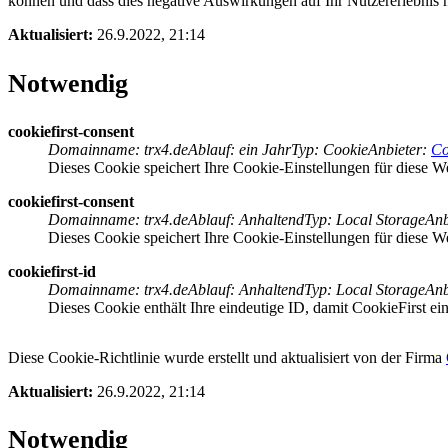
können und dass dies negative Auswirkungen auf Ihr Nutzererlebnis 
Aktualisiert:
26.9.2022, 21:14
Notwendig
cookiefirst-consent
Domainname
:
trx4.de
Ablauf
:
ein Jahr
Typ
:
Cookie
Anbieter
:
Co
Dieses Cookie speichert Ihre Cookie-Einstellungen für diese We
cookiefirst-consent
Domainname
:
trx4.de
Ablauf
:
Anhaltend
Typ
:
Local Storage
Anb
Dieses Cookie speichert Ihre Cookie-Einstellungen für diese We
cookiefirst-id
Domainname
:
trx4.de
Ablauf
:
Anhaltend
Typ
:
Local Storage
Anb
Dieses Cookie enthält Ihre eindeutige ID, damit CookieFirst ein
Diese Cookie-Richtlinie wurde erstellt und aktualisiert von der Firma
Aktualisiert:
26.9.2022, 21:14
Notwendig