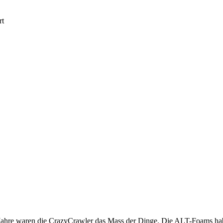
rt
ge Jahre waren die CrazyCrawler das Mass der Dinge. Die ALT-Foams hab