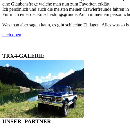
eine Glaubensfrage welche man nun zum Favoriten erklärt.
Ich persönlich und auch die meisten meiner Crawlerfreunde fahren in 
Für mich einer der Entscheidungsgründe. Auch in meinem persönliche
Was man aber sagen kann, es gibt schlechte Einlagen. Alles was so be
nach oben
T
R
X
4
-
G
A
L
E
R
I
E
U
N
S
E
R
P
A
R
T
N
E
R