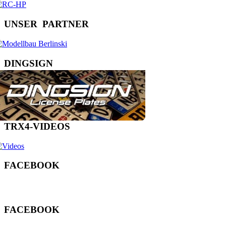
U
N
S
E
R
P
A
R
T
N
E
R
D
I
N
G
S
I
G
N
T
R
X
4
-
V
I
D
E
O
S
F
A
C
E
B
O
O
K
F
A
C
E
B
O
O
K