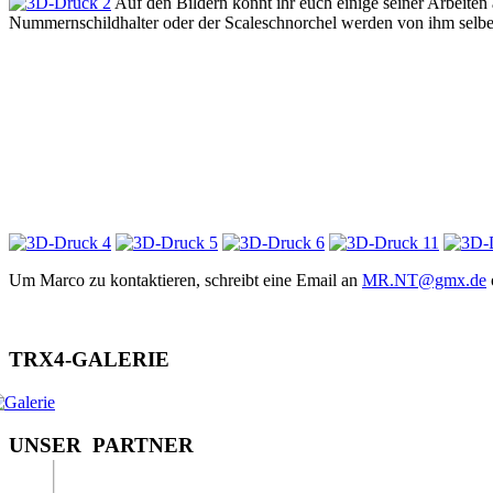
Auf den Bildern könnt ihr euch einige seiner Arbeiten
Nummernschildhalter oder der Scaleschnorchel werden von ihm selber
Um Marco zu kontaktieren, schreibt eine Email an
MR.NT@gmx.de
T
R
X
4
-
G
A
L
E
R
I
E
U
N
S
E
R
P
A
R
T
N
E
R