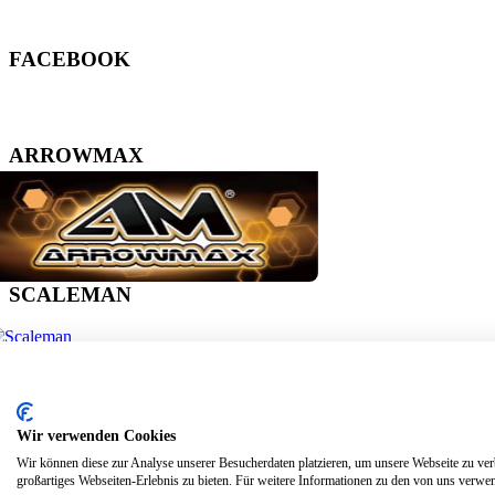
F
A
C
E
B
O
O
K
A
R
R
O
W
M
A
X
S
C
A
L
E
M
A
N
S
Y
N
T
H
O
L
Z
Wir verwenden Cookies
Wir können diese zur Analyse unserer Besucherdaten platzieren, um unsere Webseite zu verb
Impressum
·
Datenschutz ·
Cookies
großartiges Webseiten-Erlebnis zu bieten. Für weitere Informationen zu den von uns verwen