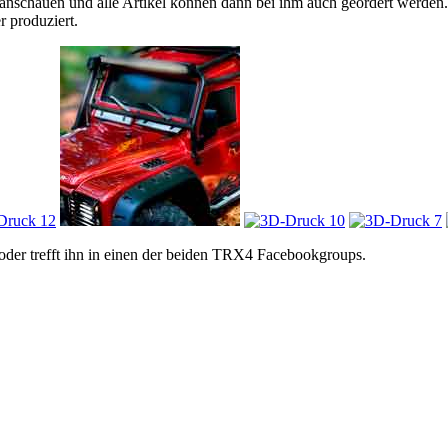
 anschauen und alle Artikel können dann bei ihm auch geordert werden. 
 produziert.
oder trefft ihn in einen der beiden TRX4 Facebookgroups.