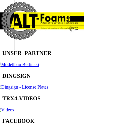
U
N
S
E
R
P
A
R
T
N
E
R
D
I
N
G
S
I
G
N
T
R
X
4
-
V
I
D
E
O
S
F
A
C
E
B
O
O
K