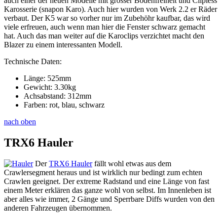
auch einer der neuen Modelle mit grosser Bodenfreiheit und Clipless
Karosserie (snapon Karo). Auch hier wurden von Werk 2.2 er Räder
verbaut. Der K5 war so vorher nur im Zubehöhr kaufbar, das wird
viele erfreuen, auch wenn man hier die Fenster schwarz gemacht
hat. Auch das man weiter auf die Karoclips verzichtet macht den
Blazer zu einem interessanten Modell.
Technische Daten:
Länge: 525mm
Gewicht: 3.30kg
Achsabstand: 312mm
Farben: rot, blau, schwarz
nach oben
TRX6 Hauler
Der
TRX6 Hauler
fällt wohl etwas aus dem
Crawlersegment heraus und ist wirklich nur bedingt zum echten
Crawlen geeignet. Der extreme Radstand und eine Länge von fast
einem Meter erklären das ganze wohl von selbst. Im Innenleben ist
aber alles wie immer, 2 Gänge und Sperrbare Diffs wurden von den
anderen Fahrzeugen übernommen.