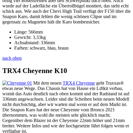
bring viel Bodenfreiheit aber den Schwerpunkt nach oben. Auch
wurde auf der Ladefläche ein Überrollbügel montiert, das sieht echt
schick aus. Wie auch der Chevi High Trail verfügt der F150 über die
Snapon Karo, damit fehlen die wenig schönen Clipse und im
gegensatz zu Magneten hält die Karo bombensicher.
Länge: 566mm
Gewicht: 3,33kg
Achsabstand: 336mm
Farben: schwarz, blau, braun
nach oben
TRX4 Cheyenne K10
Mit dem neuen
TRX4 Cheyenne
geht Traxxas®
etwas neue Wege. Das Chassis hat von Hause ein Liftkit verbau,
womit das Auto deutlich nach oben kommt und der Radstand ist auf
336mm angewachsen. Leider sind die Scheiben beim neuen Modell
nicht durchsichtig, aber wir warten mal wenn er auf dem Markt ist.
Die Snapon Karo hat der neue Cheyenne vom Bronco 2021
übernommen, was wohl die meisten sehr glücklich macht.
Gegenüber dem Blazer ist der Cheyenne 22mm höher und 21mm
breiter. Weitere Infos und wie der hochgesetzte fährt folgen wenn er
verfügbar ist.