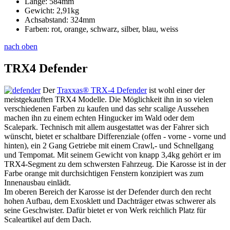
Länge: 584mm
Gewicht: 2,91kg
Achsabstand: 324mm
Farben: rot, orange, schwarz, silber, blau, weiss
nach oben
TRX4 Defender
Der
Traxxas® TRX-4 Defender
ist wohl einer der
meistgekauften TRX4 Modelle. Die Möglichkeit ihn in so vielen
verschiedenen Farben zu kaufen und das sehr scalige Aussehen
machen ihn zu einem echten Hingucker im Wald oder dem
Scalepark. Technisch mit allem ausgestattet was der Fahrer sich
wünscht, bietet er schaltbare Differenziale (offen - vorne - vorne und
hinten), ein 2 Gang Getriebe mit einem Crawl,- und Schnellgang
und Tempomat. Mit seinem Gewicht von knapp 3,4kg gehört er im
TRX4-Segment zu dem schwersten Fahrzeug. Die Karosse ist in der
Farbe orange mit durchsichtigen Fenstern konzipiert was zum
Innenausbau einlädt.
Im oberen Bereich der Karosse ist der Defender durch den recht
hohen Aufbau, dem Exosklett und Dachträger etwas schwerer als
seine Geschwister. Dafür bietet er von Werk reichlich Platz für
Scaleartikel auf dem Dach.