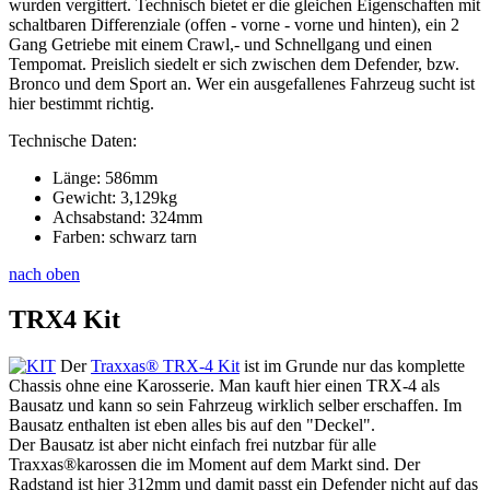
wurden vergittert. Technisch bietet er die gleichen Eigenschaften mit
schaltbaren Differenziale (offen - vorne - vorne und hinten), ein 2
Gang Getriebe mit einem Crawl,- und Schnellgang und einen
Tempomat. Preislich siedelt er sich zwischen dem Defender, bzw.
Bronco und dem Sport an. Wer ein ausgefallenes Fahrzeug sucht ist
hier bestimmt richtig.
Technische Daten:
Länge: 586mm
Gewicht: 3,129kg
Achsabstand: 324mm
Farben: schwarz tarn
nach oben
TRX4 Kit
Der
Traxxas® TRX-4 Kit
ist im Grunde nur das komplette
Chassis ohne eine Karosserie. Man kauft hier einen TRX-4 als
Bausatz und kann so sein Fahrzeug wirklich selber erschaffen. Im
Bausatz enthalten ist eben alles bis auf den "Deckel".
Der Bausatz ist aber nicht einfach frei nutzbar für alle
Traxxas®karossen die im Moment auf dem Markt sind. Der
Radstand ist hier 312mm und damit passt ein Defender nicht auf das