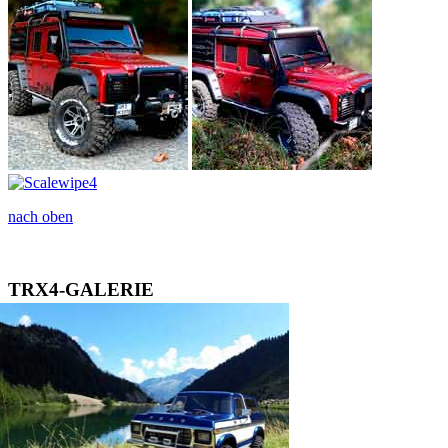
nach oben
T
R
X
4
-
G
A
L
E
R
I
E