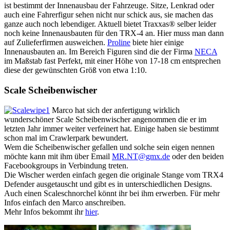
ist bestimmt der Innenausbau der Fahrzeuge. Sitze, Lenkrad oder
auch eine Fahrerfigur sehen nicht nur schick aus, sie machen das
ganze auch noch lebendiger. Aktuell bietet Traxxas® selber leider
noch keine Innenausbauten für den TRX-4 an. Hier muss man dann
auf Zulieferfirmen ausweichen.
Proline
biete hier einige
Innenausbauten an. Im Bereich Figuren sind die der Firma
NECA
im Maßstab fast Perfekt, mit einer Höhe von 17-18 cm entsprechen
diese der gewünschten Größ von etwa 1:10.
Scale Scheibenwischer
Marco hat sich der anfertigung wirklich
wunderschöner Scale Scheibenwischer angenommen die er im
letzten Jahr immer weiter verfeinert hat. Einige haben sie bestimmt
schon mal im Crawlerpark bewundert.
Wem die Scheibenwischer gefallen und solche sein eigen nennen
möchte kann mit ihm über Email
MR.NT@gmx.de
oder den beiden
Facebookgroups in Verbindung treten.
Die Wischer werden einfach gegen die originale Stange vom TRX4
Defender ausgetauscht und gibt es in unterschiedlichen Designs.
Auch einen Scaleschnorchel könnt ihr bei ihm erwerben. Für mehr
Infos einfach den Marco anschreiben.
Mehr Infos bekommt ihr
hier
.