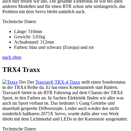
auch hier freuen wir uns. Die gesamte Elektronik ist wie bei allen
anderen Modellen und für einen RTR schon sehr umfangreich, das
Problem mit dem Servo bleibt natürlich auch.
Technische Daten:
Länge: 510mm
Gewicht: 3.01kg
Achsabstand: 312mm
Farben: blau und schwarz (Europa) und rot
nach oben
TRX4 Traxx
Der Der
Traxxas® TRX-4 Traxx
stellt einen Sonderstatus
in der TRX4 Reihe da. Er hat einen Kettenantrieb statt Rädern.
Traxxas® bietet in als RTR Fahrzeug auf dem Chassis der TRX4
Sport, in den Farben an. In Sachen Elektrinik finden wir alles was
auch im Sport verbaut ist. Das bedeutet 1 Gang Getriebe und
dauerhaft gesperrte Differenziale. Leider auch wieder den nicht
sonderlich haltbaren 2075X Servo, wurde dafür aber von Werk
direkt mit dem Lichtmodul und LEDs in der Karosserie ausgestattet.
Technische Daten: