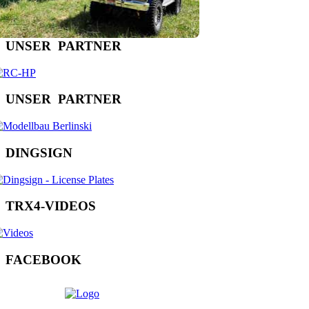
U
N
S
E
R
P
A
R
T
N
E
R
U
N
S
E
R
P
A
R
T
N
E
R
D
I
N
G
S
I
G
N
T
R
X
4
-
V
I
D
E
O
S
F
A
C
E
B
O
O
K